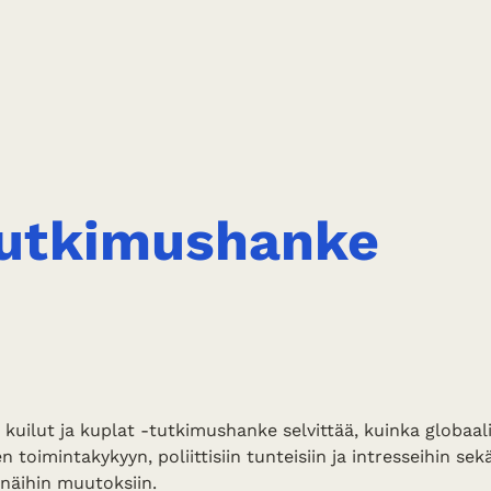
utkimushanke
o
kuilut ja kuplat -tutkimushanke selvittää, kuinka globaa
n toimintakykyyn, poliittisiin tunteisiin ja intresseihin sekä
näihin muutoksiin.