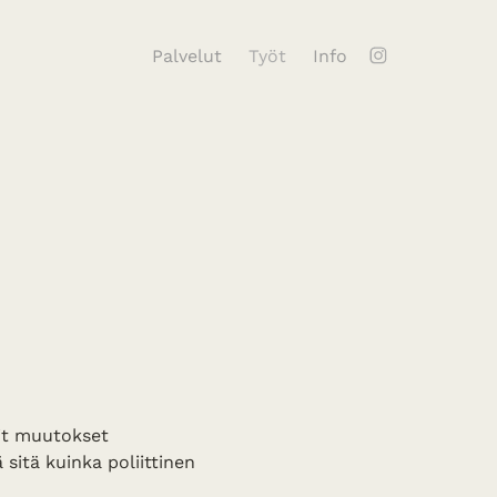
Palvelut
Työt
Info
lit muutokset
 sitä kuinka poliittinen