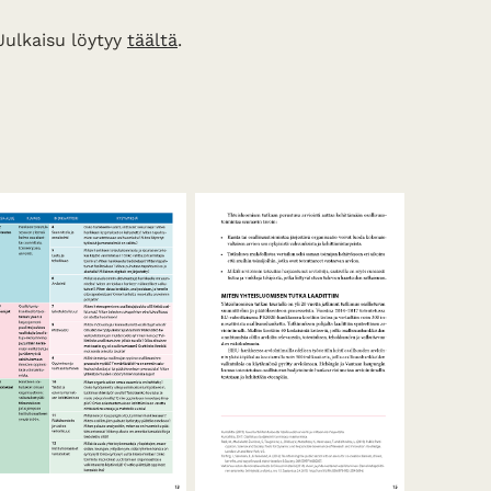
Julkaisu löytyy
täältä
.