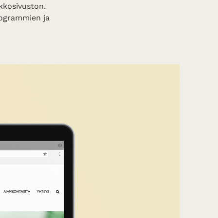
rkkosivuston.
togrammien ja